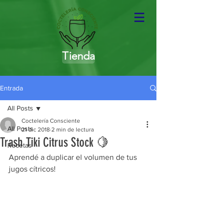
Tienda
Entrada
All Posts
Coctelería Consciente
All Posts
21 dic 2018
2 min de lectura
Trash Tiki Citrus Stock 🍋
Recetas
Aprendé a duplicar el volumen de tus 
jugos cítricos!