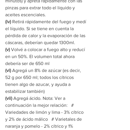
minutos) y apretá rápidamente con las 
pinzas para extrar todo el liquido y 
aceites escenciales.  
(iv)
 Retirá rápidamente del fuego y medí 
el líquido. Si se tiene en cuenta la 
pérdida de calor y la evaporación de las 
cáscaras, deberían quedar 1300ml.   
(v)
 Volvé a colocar a fuego alto y reducí 
en un 50%. El volumen total ahora 
debería ser de 650 ml  
(vi)
 Agregá un 8% de azúcar (es decir, 
52 g por 650 ml; todos los cítricos 
tienen algo de azucar, y ayuda a 
estabilizar también)   
(vii)
 Agregá ácido. Nota: Ver a 
continuación la mejor relación:   # 
Variedades de limón y lima - 3% cítrico 
y 2% de ácido málico   # Varietales de 
naranja y pomelo - 2% cítrico y 1% 