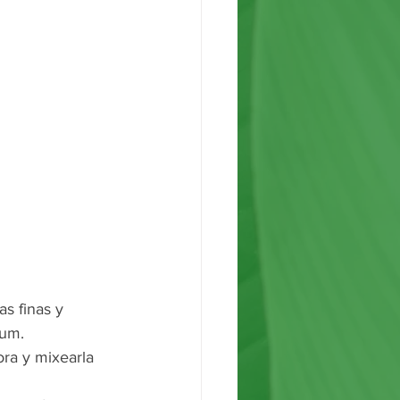
s finas y 
um. 
ora y mixearla 