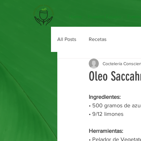
Home
Nuestro Equipo
Event
All Posts
Recetas
Coctelería Conscie
Oleo Sacca
Ingredientes: 
• 500 gramos de azuc
• 9/12 limones 
Herramientas: 
• Pelador de Vegetate