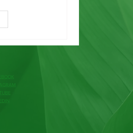
r de Café Reutilizado ☕
EBOOK
TAGRAM
TUBE
EDIN