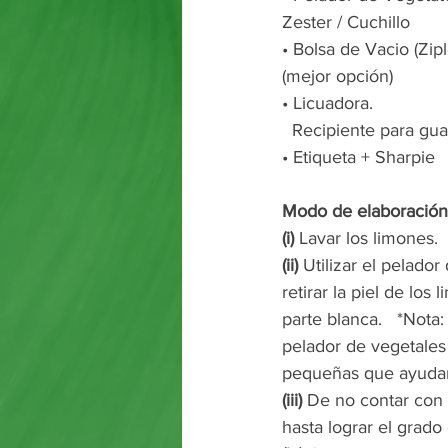
Zester / Cuchillo  
• Bolsa de Vacio (Zipl
(mejor opción)  
• Licuadora. 
  Recipiente para guardado del oleo/aceite.  
• Etiqueta + Sharpie  
Modo de elaboración
(i)
 Lavar los limones. 
(ii)
 Utilizar el pelador
retirar la piel de los 
parte blanca.   *Nota
pelador de vegetales 
pequeñas que ayudará
(iii)
 De no contar con 
hasta lograr el grado