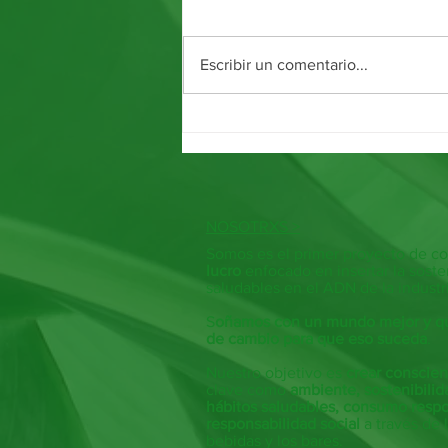
Cordial de Lima 🍋
Escribir un comentario...
NOSOTRXS >
Somos es el primer proyecto de co
lucro
enfocado en insertar la sosten
saludables en el ADN de la industr
S
oñamos con un mundo mejor y q
de cambio para que eso suceda
.
Nuestro objetivo es
crear conscien
clave como
ambiente, sostenibilid
hábitos saludables, consumo resp
responsabilidad social
a través de l
bebidas y los bares.