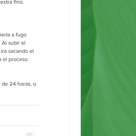
xtra fino.  
erla a fugo 
Al subir el 
r ira sacando el 
a el proceso 
 de 24 horas, o 