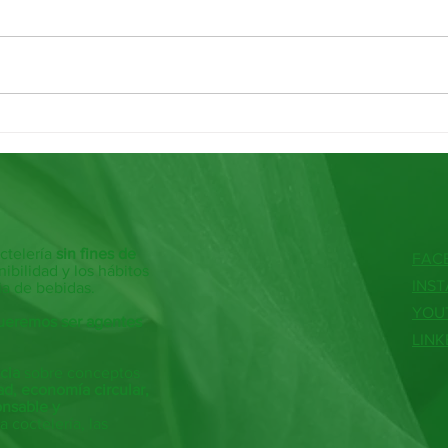
Kefir 🍄
Almíba
ctelería
sin fines de
FAC
ibilidad y los hábitos
INS
ia de bebidas.
YOU
ueremos ser agentes
LINK
cia
sobre conceptos
ad, economía circular,
onsable y
a coctelería, las