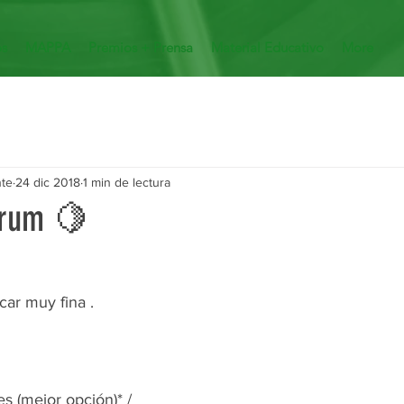
os
MAPPA
Premios + Prensa
Material Educativo
More
nte
24 dic 2018
1 min de lectura
hrum 🍋
ar muy fina .  
s (mejor opción)* / 