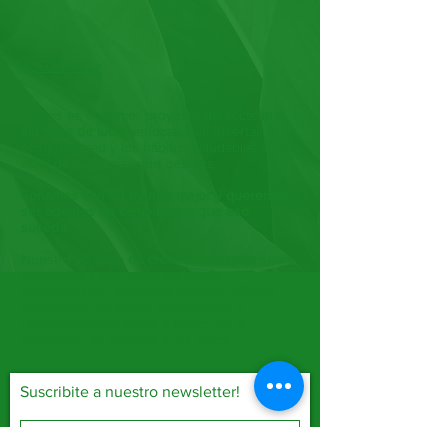
NOSOTRXS >
Somos es el primer proyecto de coctelería
sin fines de lucro
enfocado en insertar la
sostenibilidad y los hábitos saludables en el
ADN de la industria de bebidas.
S
oñamos con un mundo mejor y queremos
ser agentes de cambio para que eso
suceda
.
Nuestro objetivo es
crear consciencia
sobre
conceptos clave como
ambiente,
sostenibilidad, economía circular, hábitos
saludables, consumo responsable y
responsabilidad social
a través de la
coctelería, las bebidas y los bares.
Suscribite a nuestro newsletter!