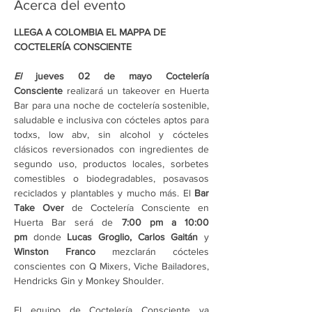
Acerca del evento
LLEGA A COLOMBIA EL MAPPA DE 
COCTELERÍA CONSCIENTE
El
jueves 02 de mayo
Coctelería 
Consciente
 realizará un takeover en Huerta 
Bar para una noche de coctelería sostenible, 
saludable e inclusiva con cócteles aptos para 
todxs, low abv, sin alcohol y cócteles 
clásicos reversionados con ingredientes de 
segundo uso, productos locales, sorbetes 
comestibles o biodegradables, posavasos 
reciclados y plantables y mucho más. El 
Bar 
Take Over
 de Coctelería Consciente en 
Huerta Bar será de 
7:00 pm a 10:00 
pm
 donde 
Lucas Groglio, Carlos Gaitán
 y 
Winston Franco
 mezclarán cócteles 
conscientes con Q Mixers, Viche Bailadores, 
Hendricks Gin y Monkey Shoulder.
El equipo de Coctelería Consciente ya 