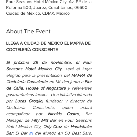
Four Seasons Hotel México City, Av. P.º de la
Reforma 500, Juárez, Cuauhtémoc, 06600
Ciudad de México, CDMX, México
About The Event
LLEGA A CIUDAD DE MÉXICO EL MAPPA DE 
COCTELERÍA CONSCIENTE
El próximo 28 de noviembre, el Four 
Seasons Hotel Mexico City
, será el lugar 
elegido para la presentación del 
MAPPA de 
Coctelería Consciente
 en México junto a 
Flor 
de Caña, House of Angostura 
y referentes 
gastronómicos locales. Una iniciativa liderada 
por 
Lucas Groglio,
 fundador y director de 
Coctelería Consciente, quien estará 
acompañado por 
Nicolás Castro
, Bar 
Manager de 
Fifty Mils
 Bar en Four Seasons 
Hotel Mexico City, 
Ody Cruz
 de 
Handshake 
Bar
; El Bar 
#1
 del Mundo en 50 Best Bars, 