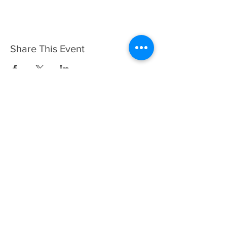
Share This Event
ABOUT US >
Coctelería Consciente is the first
non-profit
bartending project focused on inserting
sustainability and healthy habits into the DNA
of the spirits industry.
We dream of a better world and want to be
change agents in the process.
Our main goal is to raise awareness about
the
environment
,
sustainability
,
circular
economy
,
wise drinking
,
healthy habits
and