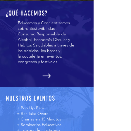
¿QUÉ HACEMOS?
Educamos y Concientizamos
sobre Sostenibilidad,
Consumo Responsable de
Alcohol, Economía Circular y
Hábitos Saludables a través de
las bebidas, los bares y
la coctelería en eventos,
congresos y festivales.
NUESTROS EVENTOS
+ Pop Up Bars
+ Bar Take Overs
+ Charlas en 15 Minutos
+ Seminarios Educativos
+ Talleres de Coctelería