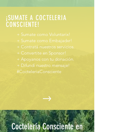
¡SUMATE A COCTELERIA
CONSCIENTE!
+ Sumate como Voluntarix!
+ Sumate como Embajadxr!
+ Contratá nuestros servicios.
+ Convertite en Sponsor!
+ Apoyanos con tu donación.
+ Difundí nuestro mensaje!
#CocteleriaConsciente
Coctelería Consciente en