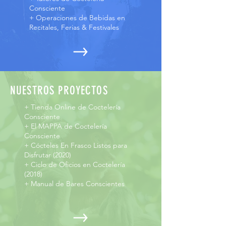
Consciente
+ Operaciones de Bebidas en
Recitales, Ferias & Festivales
NUESTROS PROYECTOS
+ Tienda Online de Coctelería
Consciente
+ El MAPPA de Coctelería
Consciente
+ Cócteles En Frasco Listos para
Disfrutar (2020)
+ Ciclo de Oficios en Coctelería
(2018)
+ Manual de Bares Conscientes